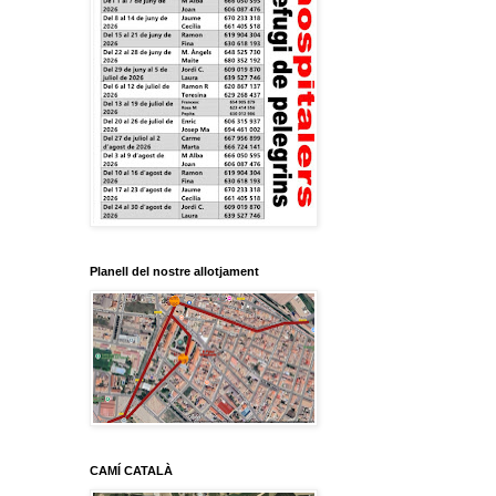
Planell del nostre allotjament
CAMÍ CATALÀ