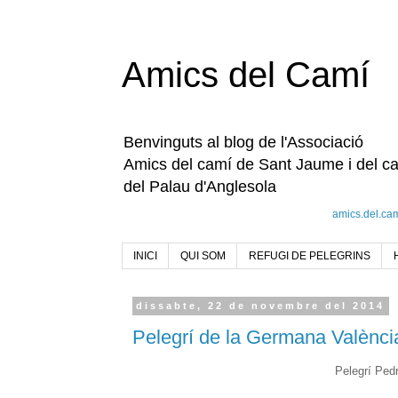
Amics del Camí
Benvinguts al blog de l'Associació
Amics del camí de Sant Jaume i del c
del Palau d'Anglesola
amics.del.ca
INICI
QUI SOM
REFUGI DE PELEGRINS
dissabte, 22 de novembre del 2014
Pelegrí de la Germana Valènci
Pelegrí Ped