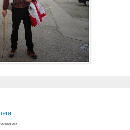
uera
sparraguera