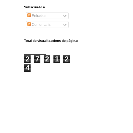
Subscriu-te a
Entrades
Comentaris
Total de visualitzacions de pàgina:
2
7
2
1
2
4