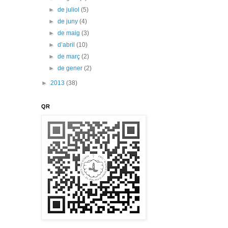
►
de juliol
(5)
►
de juny
(4)
►
de maig
(3)
►
d’abril
(10)
►
de març
(2)
►
de gener
(2)
►
2013
(38)
QR