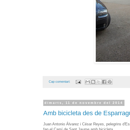
Cap comentari:
dimarts, 11 de novembre del 2014
Amb bicicleta des de Esparrag
Juan Antonio Álvarez i César Reyes, pelegrins d'E
fan el Camí de Sant Jaume amb bicicleta.