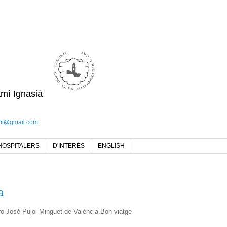
amí Ignasià
mi@gmail.com
HOSPITALERS
D'INTERÈS
ENGLISH
a
ro José Pujol Minguet de València.Bon viatge