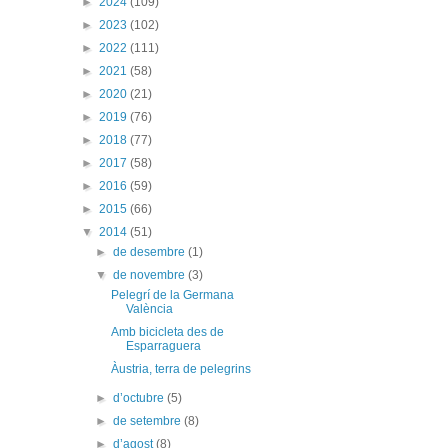
►
2024
(109)
►
2023
(102)
►
2022
(111)
►
2021
(58)
►
2020
(21)
►
2019
(76)
►
2018
(77)
►
2017
(58)
►
2016
(59)
►
2015
(66)
▼
2014
(51)
►
de desembre
(1)
▼
de novembre
(3)
Pelegrí de la Germana
València
Amb bicicleta des de
Esparraguera
Àustria, terra de pelegrins
►
d’octubre
(5)
►
de setembre
(8)
►
d’agost
(8)