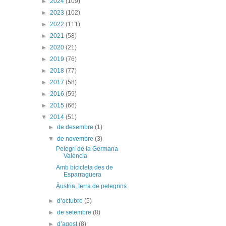
►
2024
(109)
►
2023
(102)
►
2022
(111)
►
2021
(58)
►
2020
(21)
►
2019
(76)
►
2018
(77)
►
2017
(58)
►
2016
(59)
►
2015
(66)
▼
2014
(51)
►
de desembre
(1)
▼
de novembre
(3)
Pelegrí de la Germana
València
Amb bicicleta des de
Esparraguera
Àustria, terra de pelegrins
►
d’octubre
(5)
►
de setembre
(8)
►
d’agost
(8)