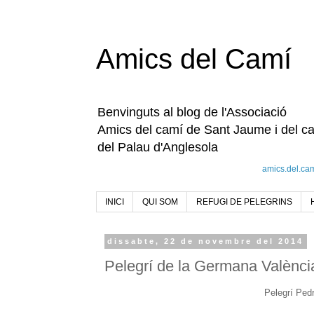
Amics del Camí
Benvinguts al blog de l'Associació
Amics del camí de Sant Jaume i del c
del Palau d'Anglesola
amics.del.ca
INICI
QUI SOM
REFUGI DE PELEGRINS
dissabte, 22 de novembre del 2014
Pelegrí de la Germana Valènci
Pelegrí Ped