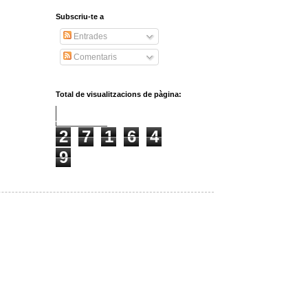
Subscriu-te a
Entrades
Comentaris
Total de visualitzacions de pàgina:
2
7
1
6
4
9