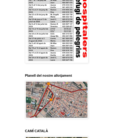
Planell del nostre allotjament
CAMÍ CATALÀ