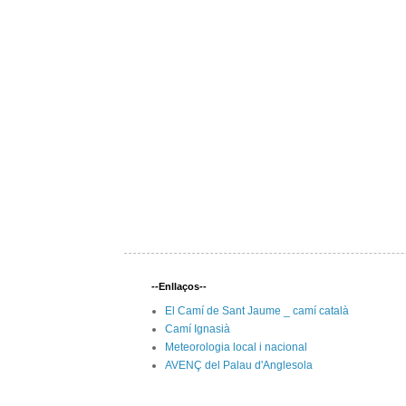
--Enllaços--
El Camí de Sant Jaume _ camí català
Camí Ignasià
Meteorologia local i nacional
AVENÇ del Palau d'Anglesola