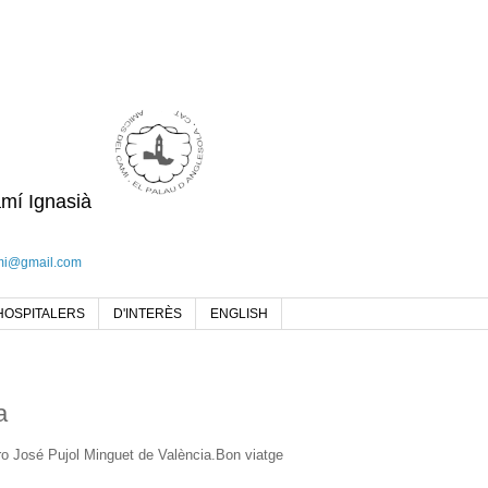
amí Ignasià
mi@gmail.com
HOSPITALERS
D'INTERÈS
ENGLISH
a
ro José Pujol Minguet de València.Bon viatge