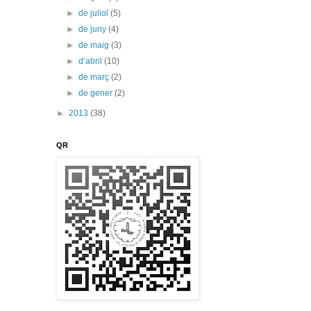
►
de juliol
(5)
►
de juny
(4)
►
de maig
(3)
►
d’abril
(10)
►
de març
(2)
►
de gener
(2)
►
2013
(38)
QR