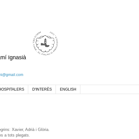
amí Ignasià
mi@gmail.com
HOSPITALERS
D'INTERÈS
ENGLISH
grins: Xavier, Adrià i Glòria.
es a tots plegats.