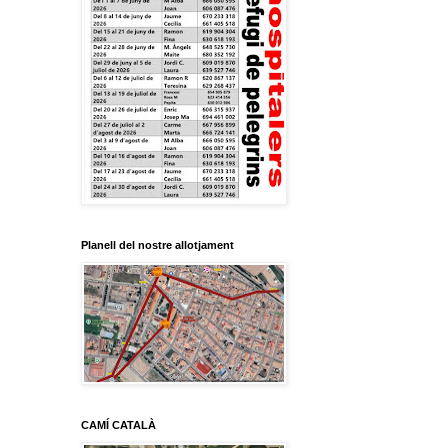
Planell del nostre allotjament
CAMÍ CATALÀ