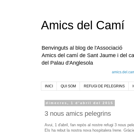
Amics del Camí
Benvinguts al blog de l'Associació
Amics del camí de Sant Jaume i del c
del Palau d'Anglesola
amics.del.ca
INICI
QUI SOM
REFUGI DE PELEGRINS
dimecres, 1 d’abril del 2015
3 nous amics pelegrins
Avui, 1 d'abril, fan repòs al nostre refugi 3 nous pele
Els ha rebut la nostra nova hospitalera Irene. Gràci