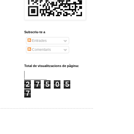
Subscriu-te a
Entrades
Comentaris
Total de visualitzacions de pàgina:
2
7
5
0
5
7