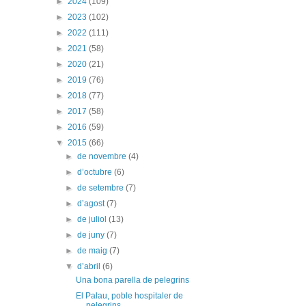
►
2024
(109)
►
2023
(102)
►
2022
(111)
►
2021
(58)
►
2020
(21)
►
2019
(76)
►
2018
(77)
►
2017
(58)
►
2016
(59)
▼
2015
(66)
►
de novembre
(4)
►
d’octubre
(6)
►
de setembre
(7)
►
d’agost
(7)
►
de juliol
(13)
►
de juny
(7)
►
de maig
(7)
▼
d’abril
(6)
Una bona parella de pelegrins
El Palau, poble hospitaler de
pelegrins