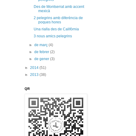
Des de Montserrat amb accent
mexicà
2 pelegrins amb diferència de
poques hores
Una rialla des de Califòrnia
3 nous amics pelegrins
►
de març
(4)
►
de febrer
(2)
►
de gener
(3)
►
2014
(51)
►
2013
(38)
QR