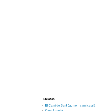
--Enllaços--
El Camí de Sant Jaume _ camí català
Camí Ignasià