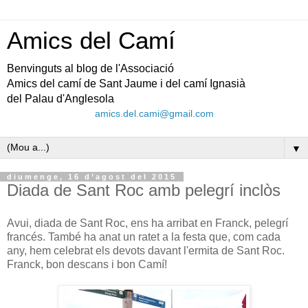
Amics del Camí
Benvinguts al blog de l'Associació
Amics del camí de Sant Jaume i del camí Ignasià
del Palau d'Anglesola
amics.del.cami@gmail.com
▼
diumenge, 16 d’agost del 2015
Diada de Sant Roc amb pelegrí inclòs
Avui, diada de Sant Roc, ens ha arribat en Franck, pelegrí
francés. També ha anat un ratet a la festa que, com cada
any, hem celebrat els devots davant l'ermita de Sant Roc.
Franck, bon descans i bon Camí!