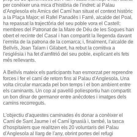
per conèixer una mica d'història de l'indret: al Palau
d'Anglesola els Amics del Camí han situat el context històric
a la Plaça Major; el Rafel Panadès i Farré, alcalde del Poal,
ha repassat la trajectòria del seu poble vora el Castell;
membres del Patronat de la Mare de Déu de les Sogues han
obert el recinte del Casal i han compartit la llegenda davant
l'ermita de la patrona de la comarca; i, finalment, l'alcalde de
Bellvís, Joan Talarn i Gilabert, ha rebut la comitiva a
l'església i ha fet d'amfitrió del seu poble, explicant els fets
més rellevants.
A Bellvís mateix els participants han esmorzat per reprendre
forces i fer el camí de retorn fins al Palau d'Anglesola. Una
volta circular marcada pel bon temps i el bon ambient entre
els caminants. Un cop al pavelló poliesportiu han compartit
un bon dinar de germanor entre anècdotes i imatges dels
camins recorreguts.
L'objectiu d'aquestes caminades és donar a conèixer el
Camí de Sant Jaume i el Camí Ignasià i, també, la tasca
d'hospitalers que realitzen els 20 voluntaris del Palau
d'Anglesola al llarg de l'any, obrint portes del refugi