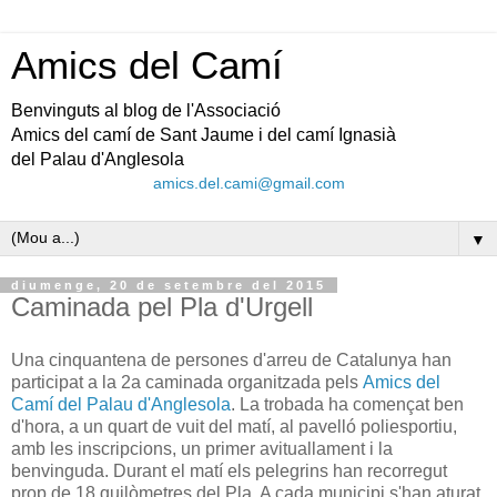
Amics del Camí
Benvinguts al blog de l'Associació
Amics del camí de Sant Jaume i del camí Ignasià
del Palau d'Anglesola
amics.del.cami@gmail.com
▼
diumenge, 20 de setembre del 2015
Caminada pel Pla d'Urgell
Una cinquantena de persones d'arreu de Catalunya han
participat a la 2a caminada organitzada pels
Amics del
Camí del Palau d'Anglesola
. La trobada ha començat ben
d'hora, a un quart de vuit del matí, al pavelló poliesportiu,
amb les inscripcions, un primer avituallament i la
benvinguda. Durant el matí els pelegrins han recorregut
prop de 18 quilòmetres del Pla. A cada municipi s'han aturat