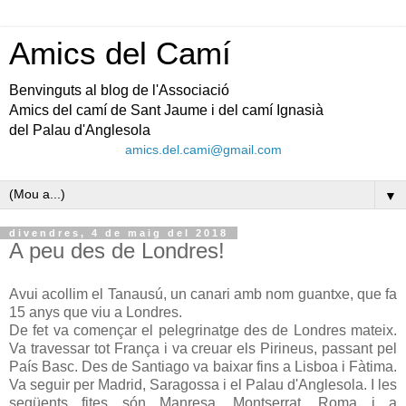
Amics del Camí
Benvinguts al blog de l'Associació
Amics del camí de Sant Jaume i del camí Ignasià
del Palau d'Anglesola
amics.del.cami@gmail.com
▼
divendres, 4 de maig del 2018
A peu des de Londres!
Avui acollim el Tanausú, un canari amb nom guantxe, que fa
15 anys que viu a Londres.
De fet va començar el pelegrinatge des de Londres mateix.
Va travessar tot França i va creuar els Pirineus, passant pel
País Basc. Des de Santiago va baixar fins a Lisboa i Fàtima.
Va seguir per Madrid, Saragossa i el Palau d'Anglesola. I les
següents fites són Manresa, Montserrat, Roma i a