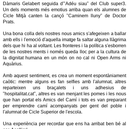
Dàmaris Gelabert seguida d'"Adéu siau" del Club super3. 
Un dels moments més emotius arriba quan els alumnes de 
Cicle Mitjà canten la cançó "Caminem lluny" de Doctor 
Prats.
Una bona colla dels nostres nous amics s'afegeixen a ballar 
amb ells i l'emoció d'aquella imatge fa saltar alguna llàgrima 
dels que hi ha al voltant. Les fronteres i la política s'esborren 
de les nostres ments i només queda lloc per a la cultura de 
la dignitat humana en un món on no cal ni Open Arms ni 
Aquàrius.
Amb aquest sentiment, es crea un moment espontàniament 
caòtic: mentre alguns es fan selfies amb l'alumnat, altres 
reparteixen uns braçalets i uns adhesius de 
"hospitalitat.cat", altres es van menjant les pomes i les nous 
que han portat els Amics del Camí i tots es van preparant 
per emprendre camí acompanyats per gent del poble i 
l'alumnat de Cicle Superior de l'escola.
Una experiència per recordar que ens ha arribat ben bé al 