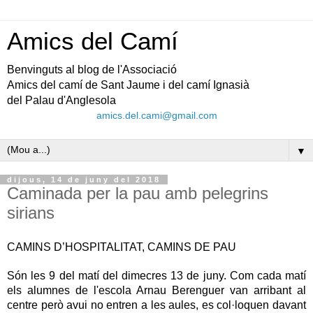
Amics del Camí
Benvinguts al blog de l'Associació
Amics del camí de Sant Jaume i del camí Ignasià
del Palau d'Anglesola
amics.del.cami@gmail.com
▼
dijous, 14 de juny del 2018
Caminada per la pau amb pelegrins
sirians
CAMINS D’HOSPITALITAT, CAMINS DE PAU
Són les 9 del matí del dimecres 13 de juny. Com cada matí 
els alumnes de l'escola Arnau Berenguer van arribant al 
centre però avui no entren a les aules, es col·loquen davant 