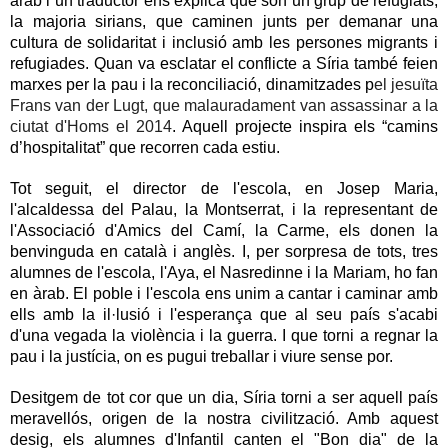
àrab i un traductor ens explica que són un grup de refugiats, 
la majoria sirians, que caminen junts per demanar una 
cultura de solidaritat i inclusió amb les persones migrants i 
refugiades. Quan va esclatar el conflicte a Síria també feien 
marxes per la pau i la reconciliació, dinamitzades p
el jesuïta 
Frans van der Lugt, que malauradament van assassinar a la 
ciutat d'Homs el 2014
. Aquell projecte inspira els “camins 
d’hospitalitat” que recorren cada estiu.
Tot seguit, el director de l'escola, en Josep Maria, 
l'alcaldessa del Palau, la Montserrat, i la representant de 
l'Associació d'Amics del Camí, la Carme, els donen la 
benvinguda en català i anglès. I, per sorpresa de tots, tres 
alumnes de l'escola, l'Aya, el Nasredinne i la Mariam, ho fan 
en àrab. El poble i l'escola ens unim a cantar i caminar amb 
ells amb la il·lusió i l'esperança que al seu país s'acabi 
d'una vegada la violència i la guerra. I que torni a regnar la 
pau i la justícia, on es pugui treballar i viure sense por.
Desitgem de tot cor que un dia, Síria torni a ser aquell país 
meravellós, origen de la nostra civilització. Amb aquest 
desig, els alumnes d'Infantil canten el "Bon dia" de la 