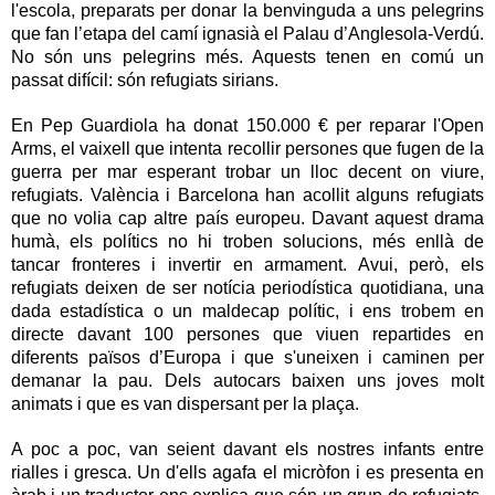
l'escola, preparats per donar la benvinguda a uns pelegrins 
que fan l’etapa del camí ignasià el Palau d’Anglesola-Verdú. 
No són uns pelegrins més. Aquests tenen en comú un 
passat difícil: són refugiats sirians.
En Pep Guardiola ha donat 150.000 € per reparar l'Open 
Arms, el vaixell que intenta recollir persones que fugen de la 
guerra per mar esperant trobar un lloc decent on viure, 
refugiats. València i Barcelona han acollit alguns refugiats 
que no volia cap altre país europeu. Davant aquest drama 
humà, els polítics no hi troben solucions, més enllà de 
tancar fronteres i invertir en armament. Avui, però, els 
refugiats deixen de ser notícia periodística quotidiana, una 
dada estadística o un maldecap polític, i ens trobem en 
directe davant 100 persones que viuen repartides en 
diferents països d’Europa i que s'uneixen i caminen per 
demanar la pau. Dels autocars baixen uns joves molt 
animats i que es van dispersant per la plaça.
A poc a poc, van seient davant els nostres infants entre 
rialles i gresca. Un d'ells agafa el micròfon i es presenta en 