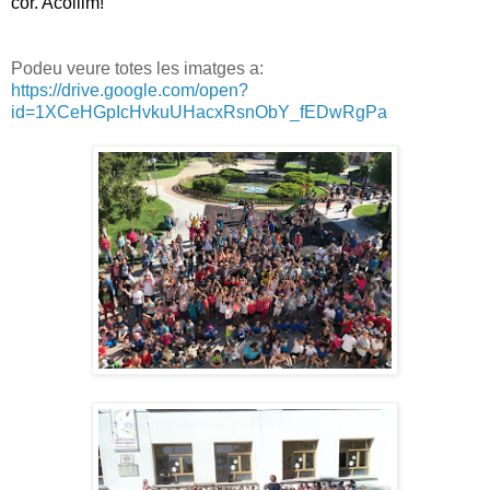
cor. Acollim!
Podeu veure totes les imatges a:
https://drive.google.com/open?
id=1XCeHGpIcHvkuUHacxRsnObY_fEDwRgPa