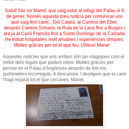
Salut! Sóc en Manel, que vaig estar al refugi del Palau el 6
de gener. Només aquesta breu notícia per comunicar-vos
que vaig fent camí... Del Català, al Camino del Ebro,
després Camino Soriano, la Ruta de la Lana fins a Burgos i
ara ja al Camí Francès fins a Santo Domingo de la Calzada.
He trobat hospitalers molt amables i experiències úniques.
Moltes gràcies per tot el que feu. Ultreia!
Manel
Aquestes notícies que ens arriben són tan màgiques com el
millor dels regals que podem rebre. Moltes gràcies per
pensar en el Palau d'Anglesola després de tots els
quilòmetres recorreguts. A descansar. I desitgem que el camí
t'hagi regalat tot el que cercaves, Manel.