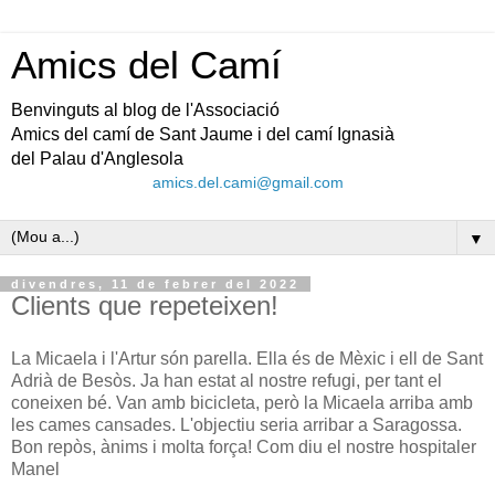
Amics del Camí
Benvinguts al blog de l'Associació
Amics del camí de Sant Jaume i del camí Ignasià
del Palau d'Anglesola
amics.del.cami@gmail.com
▼
divendres, 11 de febrer del 2022
Clients que repeteixen!
La Micaela i l'Artur són parella. Ella és de Mèxic i ell de Sant
Adrià de Besòs. Ja han estat al nostre refugi, per tant el
coneixen bé. Van amb bicicleta, però la Micaela arriba amb
les cames cansades. L'objectiu seria arribar a Saragossa.
Bon repòs, ànims i molta força! Com diu el nostre hospitaler
Manel