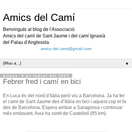
Amics del Camí
Benvinguts al blog de l'Associació
Amics del camí de Sant Jaume i del camí Ignasià
del Palau d'Anglesola
amics.del.cami@gmail.com
▼
dijous, 9 de febrer del 2023
Febrer fred i camí en bici
En Luca és del nord d’Itàlia però viu a Barcelona. Ja ha fer
el camí de Sant Jaume des d’Itàlia en bici i aquest cop el fa
des de Barcelona. Espera arribar a Saragossa i continuar
més endavant. Avui ha sortit de Castellolí (85 km).