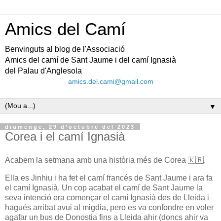
Amics del Camí
Benvinguts al blog de l'Associació
Amics del camí de Sant Jaume i del camí Ignasià
del Palau d'Anglesola
amics.del.cami@gmail.com
▼
diumenge, 29 d’octubre del 2023
Corea i el camí Ignasià
Acabem la setmana amb una història més de Corea 🇰🇷.
Ella es Jinhiu i ha fet el camí francés de Sant Jaume i ara fa
el camí Ignasià. Un cop acabat el camí de Sant Jaume la
seva intenció era començar el camí Ignasià des de Lleida i
hagués arribat avui al migdia, pero es va confondre en voler
agafar un bus de Donostia fins a Lleida ahir (doncs ahir va