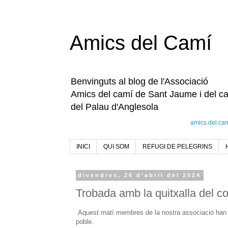
Amics del Camí
Benvinguts al blog de l'Associació
Amics del camí de Sant Jaume i del c
del Palau d'Anglesola
amics.del.ca
INICI
QUI SOM
REFUGI DE PELEGRINS
divendres, 26 d’abril del 2024
Trobada amb la quitxalla del co
Aquest matí membres de la nostra associació han c
poble.