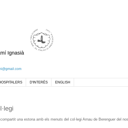
amí Ignasià
mi@gmail.com
HOSPITALERS
D'INTERÈS
ENGLISH
l·legi
ompartit una estona amb els menuts del col·legi Arnau de Berenguer del nos