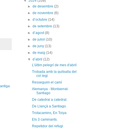
▼
2024
(109)
►
de desembre
(2)
►
de novembre
(6)
►
d’octubre
(14)
►
de setembre
(13)
►
d’agost
(8)
►
de juliol
(10)
►
de juny
(13)
►
de maig
(14)
▼
d’abril
(12)
L'últim pelegrí de mes d'abril
Trobada amb la quitxalla del
col·legi
Resseguim el camí
antiga
Alemanya - Montserrat-
Santiago
De catedral a catedral.
De Llançà a Santiago.
Trotacamins, En Toiya
Els 3 caminants.
Repetidor del refugi