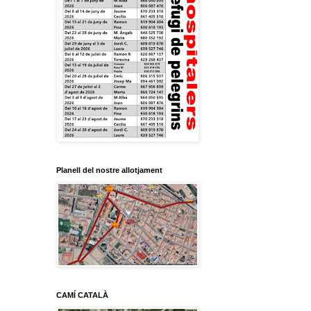
Planell del nostre allotjament
CAMÍ CATALÀ