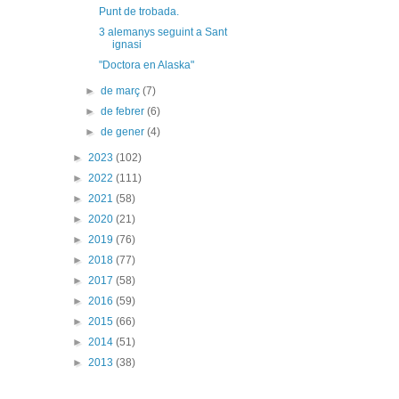
Punt de trobada.
3 alemanys seguint a Sant
ignasi
"Doctora en Alaska"
►
de març
(7)
►
de febrer
(6)
►
de gener
(4)
►
2023
(102)
►
2022
(111)
►
2021
(58)
►
2020
(21)
►
2019
(76)
►
2018
(77)
►
2017
(58)
►
2016
(59)
►
2015
(66)
►
2014
(51)
►
2013
(38)