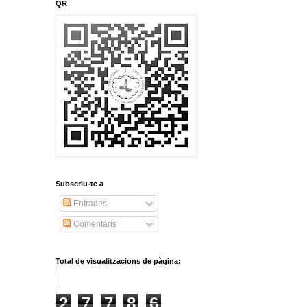
QR
Subscriu-te a
Entrades
Comentaris
Total de visualitzacions de pàgina:
2
7
7
8
6