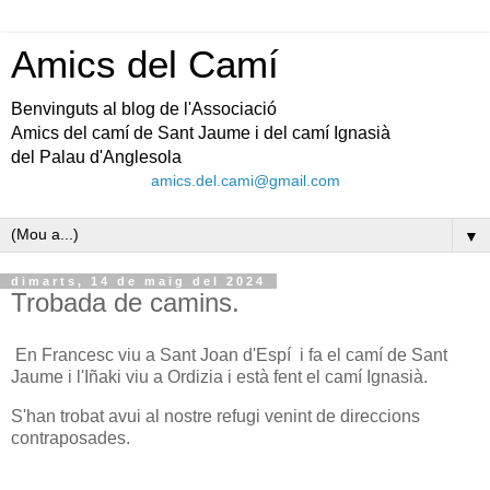
Amics del Camí
Benvinguts al blog de l'Associació
Amics del camí de Sant Jaume i del camí Ignasià
del Palau d'Anglesola
amics.del.cami@gmail.com
▼
dimarts, 14 de maig del 2024
Trobada de camins.
En Francesc viu a Sant Joan d'Espí i fa el camí de Sant
Jaume i l'Iñaki viu a Ordizia i està fent el camí Ignasià.
S'han trobat avui al nostre refugi venint de direccions
contraposades.