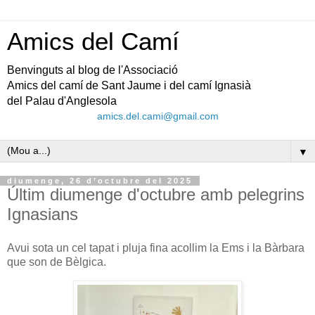
Amics del Camí
Benvinguts al blog de l'Associació
Amics del camí de Sant Jaume i del camí Ignasià
del Palau d'Anglesola
amics.del.cami@gmail.com
▼
diumenge, 26 d’octubre del 2025
Últim diumenge d'octubre amb pelegrins
Ignasians
Avui sota un cel tapat i pluja fina acollim la Ems i la Bàrbara
que son de Bèlgica.