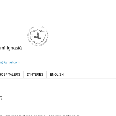
amí Ignasià
mi@gmail.com
HOSPITALERS
D'INTERÈS
ENGLISH
5.