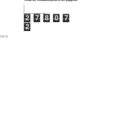
2
7
8
0
7
2
eva a