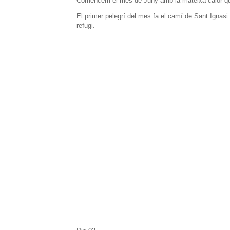
Comencem el mes de Juny amb la mateixa calor qu
El primer pelegrí del mes fa el camí de Sant Ignasi.
refugi.