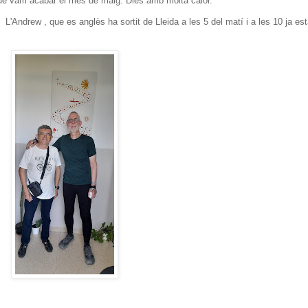
e vam acabar el mes de maig. Dies amb molta calor.
 L'Andrew , que es anglès ha sortit de Lleida a les 5 del matí i a les 10 ja es