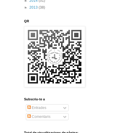
►
2014
(51)
►
2013
(38)
QR
Subscriu-te a
Entrades
Comentaris
Total de visualitzacions de pàgina: