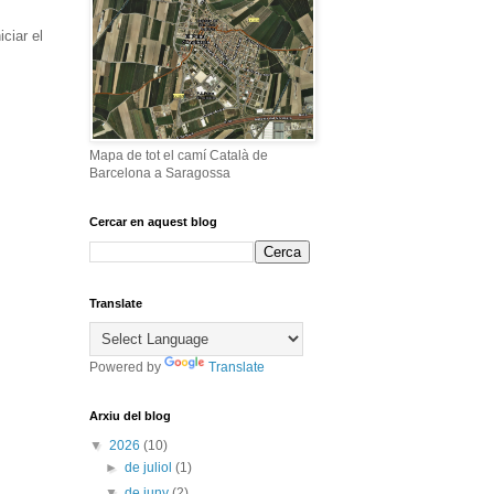
ciar el
Mapa de tot el camí Català de
Barcelona a Saragossa
Cercar en aquest blog
Translate
Powered by
Translate
Arxiu del blog
▼
2026
(10)
►
de juliol
(1)
▼
de juny
(2)