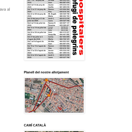
tava al
Planell del nostre allotjament
CAMÍ CATALÀ