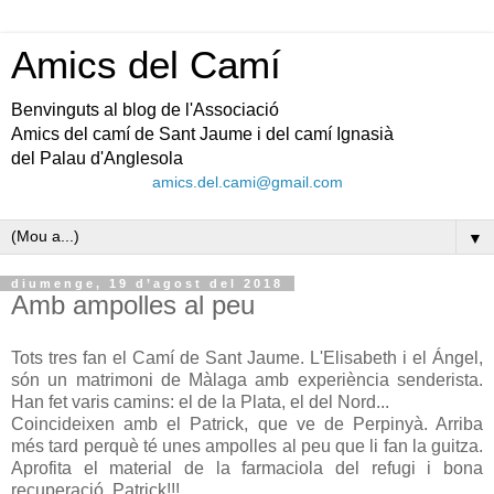
Amics del Camí
Benvinguts al blog de l'Associació
Amics del camí de Sant Jaume i del camí Ignasià
del Palau d'Anglesola
amics.del.cami@gmail.com
▼
diumenge, 19 d’agost del 2018
Amb ampolles al peu
Tots tres fan el Camí de Sant Jaume. L'Elisabeth i el Ángel,
són un matrimoni de Màlaga amb experiència senderista.
Han fet varis camins: el de la Plata, el del Nord...
Coincideixen amb el Patrick, que ve de Perpinyà. Arriba
més tard perquè té unes ampolles al peu que li fan la guitza.
Aprofita el material de la farmaciola del refugi i bona
recuperació, Patrick!!!