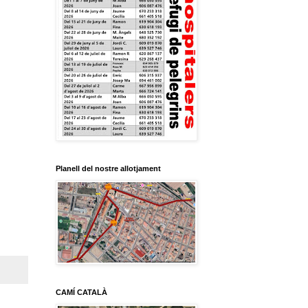
Planell del nostre allotjament
CAMÍ CATALÀ