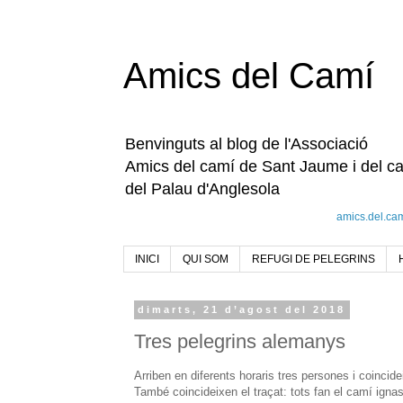
Amics del Camí
Benvinguts al blog de l'Associació
Amics del camí de Sant Jaume i del c
del Palau d'Anglesola
amics.del.ca
INICI
QUI SOM
REFUGI DE PELEGRINS
dimarts, 21 d’agost del 2018
Tres pelegrins alemanys
Arriben en diferents horaris tres persones i coinci
També coincideixen el traçat: tots fan el camí ignasi