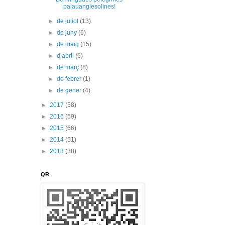
palauanglesolines!
►
de juliol
(13)
►
de juny
(6)
►
de maig
(15)
►
d’abril
(6)
►
de març
(8)
►
de febrer
(1)
►
de gener
(4)
►
2017
(58)
►
2016
(59)
►
2015
(66)
►
2014
(51)
►
2013
(38)
QR