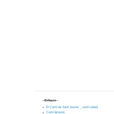
--Enllaços--
El Camí de Sant Jaume _ camí català
Camí Ignasià