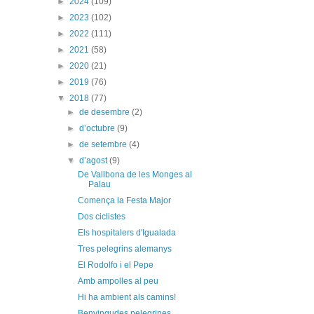
►
2024
(109)
►
2023
(102)
►
2022
(111)
►
2021
(58)
►
2020
(21)
►
2019
(76)
▼
2018
(77)
►
de desembre
(2)
►
d’octubre
(9)
►
de setembre
(4)
▼
d’agost
(9)
De Vallbona de les Monges al
Palau
Comença la Festa Major
Dos ciclistes
Els hospitalers d'Igualada
Tres pelegrins alemanys
El Rodolfo i el Pepe
Amb ampolles al peu
Hi ha ambient als camins!
Benvingudes pelegrines