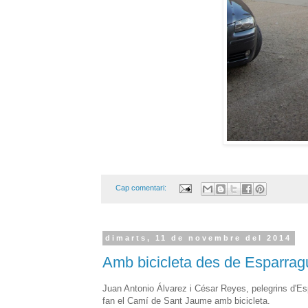
Cap comentari:
dimarts, 11 de novembre del 2014
Amb bicicleta des de Esparrag
Juan Antonio Álvarez i César Reyes, pelegrins d'E
fan el Camí de Sant Jaume amb bicicleta.