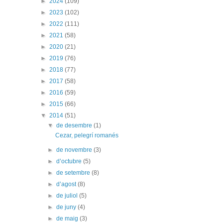
►
2024
(109)
►
2023
(102)
►
2022
(111)
►
2021
(58)
►
2020
(21)
►
2019
(76)
►
2018
(77)
►
2017
(58)
►
2016
(59)
►
2015
(66)
▼
2014
(51)
▼
de desembre
(1)
Cezar, pelegrí romanés
►
de novembre
(3)
►
d’octubre
(5)
►
de setembre
(8)
►
d’agost
(8)
►
de juliol
(5)
►
de juny
(4)
►
de maig
(3)