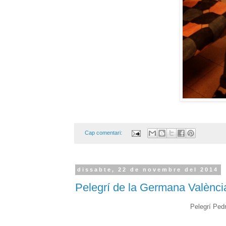
Cap comentari:
dissabte, 22 de novembre del 2014
Pelegrí de la Germana Valènci
Pelegrí Ped