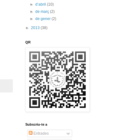
►
d’abril
(10)
►
de març
(2)
►
de gener
(2)
►
2013
(38)
QR
Subscriu-te a
Entrades