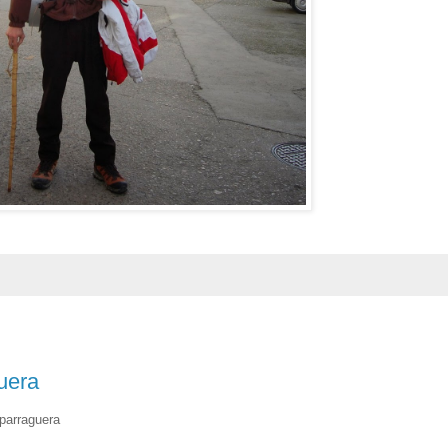
uera
sparraguera