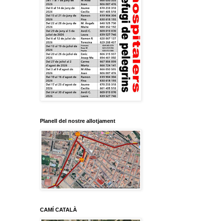
Planell del nostre allotjament
CAMÍ CATALÀ