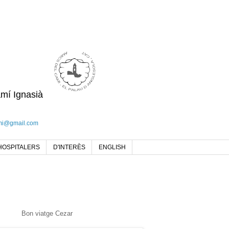
amí Ignasià
mi@gmail.com
HOSPITALERS
D'INTERÈS
ENGLISH
Bon viatge Cezar