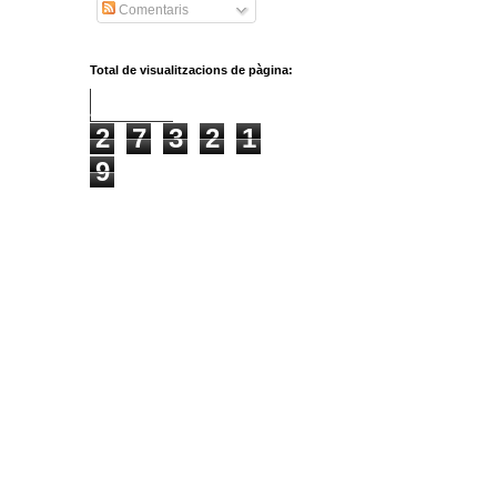
Comentaris
Total de visualitzacions de pàgina:
2
7
3
2
1
9