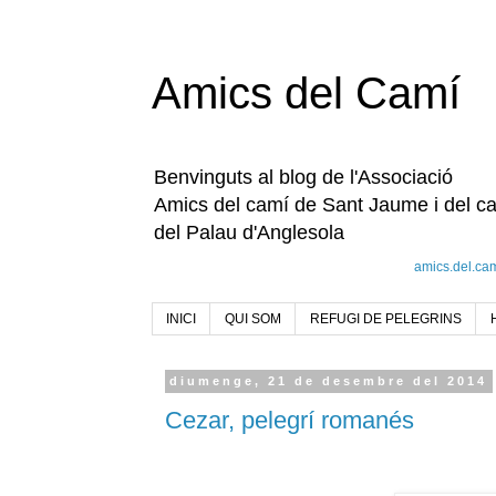
Amics del Camí
Benvinguts al blog de l'Associació
Amics del camí de Sant Jaume i del c
del Palau d'Anglesola
amics.del.ca
INICI
QUI SOM
REFUGI DE PELEGRINS
diumenge, 21 de desembre del 2014
Cezar, pelegrí romanés