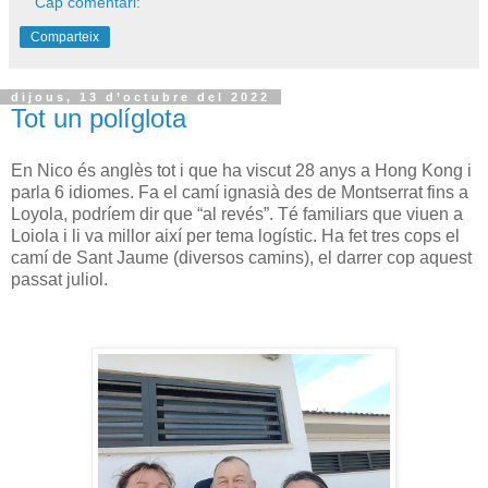
Cap comentari:
Comparteix
dijous, 13 d’octubre del 2022
Tot un políglota
En Nico és anglès tot i que ha viscut 28 anys a Hong Kong i
parla 6 idiomes. Fa el camí ignasià des de Montserrat fins a
Loyola, podríem dir que “al revés”. Té familiars que viuen a
Loiola i li va millor així per tema logístic. Ha fet tres cops el
camí de Sant Jaume (diversos camins), el darrer cop aquest
passat juliol.