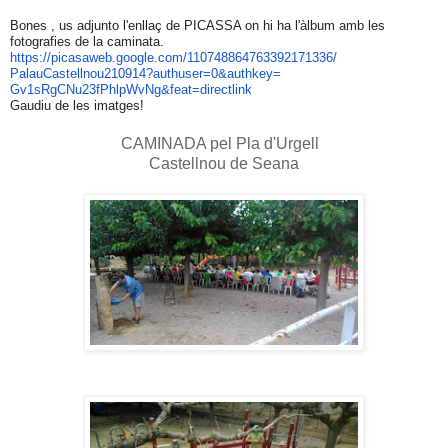
Bones , us adjunto l'enllaç de PICASSA on hi ha l'àlbum amb les
fotografies de la caminata.
https://picasaweb.google.com/
110748864763392171336/
PalauCastellnou210914?
authuser=0&authkey=
Gv1sRgCNu23fPhlpWvNg&feat=
directlink
Gaudiu de les imatges!
CAMINADA pel Pla d'Urgell
Castellnou de Seana