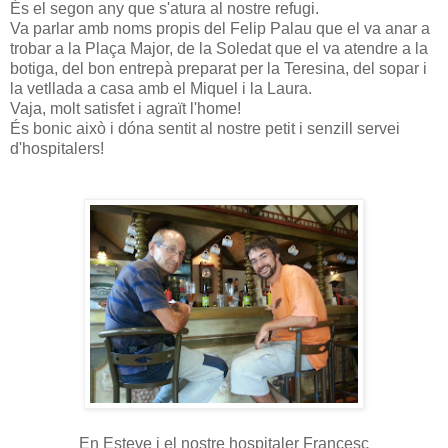
És el segon any que s'atura al nostre refugi.
Va parlar amb noms propis del Felip Palau que el va anar a
trobar a la Plaça Major, de la Soledat que el va atendre a la
botiga, del bon entrepà preparat per la Teresina, del sopar i
la vetllada a casa amb el Miquel i la Laura.
Vaja, molt satisfet i agraït l'home!
És bonic això i dóna sentit al nostre petit i senzill servei
d'hospitalers!
En Esteve i el nostre hospitaler Francesc