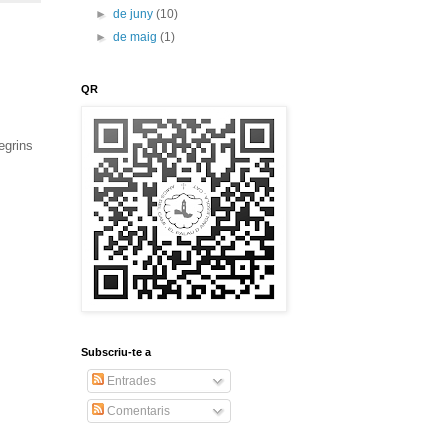
►
de juny
(10)
►
de maig
(1)
QR
egrins
Subscriu-te a
Entrades
Comentaris