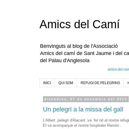
Amics del Camí
Benvinguts al blog de l'Associació
Amics del camí de Sant Jaume i del c
del Palau d'Anglesola
amics.del.ca
INICI
QUI SOM
REFUGI DE PELEGRINS
divendres, 27 de desembre del 2013
Un pelegrí a la missa del gall
L'Albert ,pelegrí d'Alacant ,va fer nit al nostre refu
El va acompanyar el nostre hospitaler Ramón .