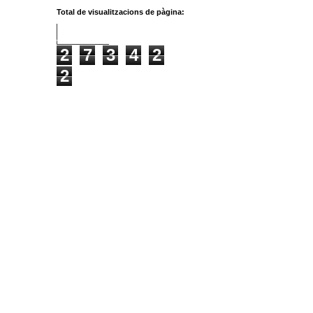
Total de visualitzacions de pàgina:
2
7
3
4
2
2