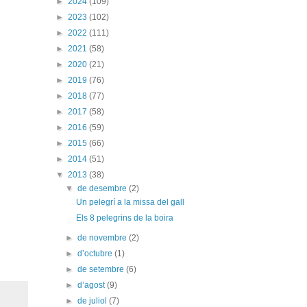
►
2024
(109)
►
2023
(102)
►
2022
(111)
►
2021
(58)
►
2020
(21)
►
2019
(76)
►
2018
(77)
►
2017
(58)
►
2016
(59)
►
2015
(66)
►
2014
(51)
▼
2013
(38)
▼
de desembre
(2)
Un pelegrí a la missa del gall
Els 8 pelegrins de la boira
►
de novembre
(2)
►
d’octubre
(1)
►
de setembre
(6)
►
d’agost
(9)
►
de juliol
(7)