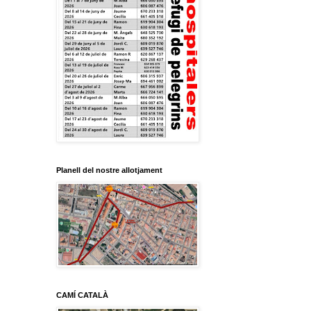
Planell del nostre allotjament
CAMÍ CATALÀ