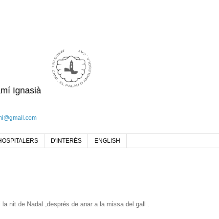
amí Ignasià
mi@gmail.com
HOSPITALERS
D'INTERÈS
ENGLISH
gi la nit de Nadal ,després de anar a la missa del gall .