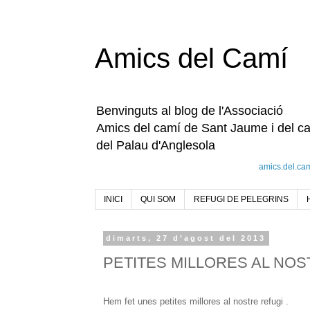
Amics del Camí
Benvinguts al blog de l'Associació
Amics del camí de Sant Jaume i del c
del Palau d'Anglesola
amics.del.ca
INICI
QUI SOM
REFUGI DE PELEGRINS
dimarts, 27 d’agost del 2013
PETITES MILLORES AL NOS
Hem fet unes petites millores al nostre refugi .