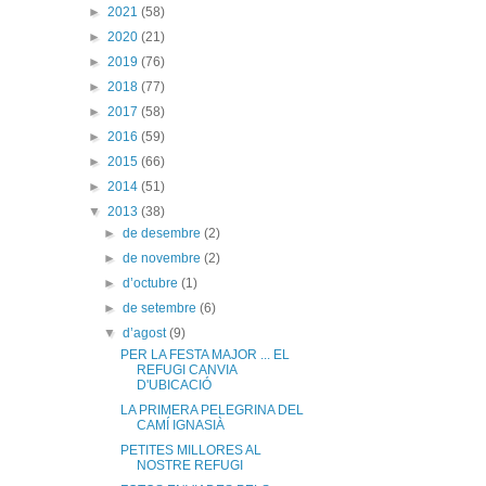
►
2021
(58)
►
2020
(21)
►
2019
(76)
►
2018
(77)
►
2017
(58)
►
2016
(59)
►
2015
(66)
►
2014
(51)
▼
2013
(38)
►
de desembre
(2)
►
de novembre
(2)
►
d’octubre
(1)
►
de setembre
(6)
▼
d’agost
(9)
PER LA FESTA MAJOR ... EL
REFUGI CANVIA
D'UBICACIÓ
LA PRIMERA PELEGRINA DEL
CAMÍ IGNASIÀ
PETITES MILLORES AL
NOSTRE REFUGI