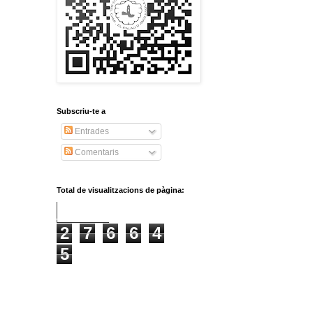
Subscriu-te a
Entrades
Comentaris
Total de visualitzacions de pàgina:
2
7
6
6
4
5