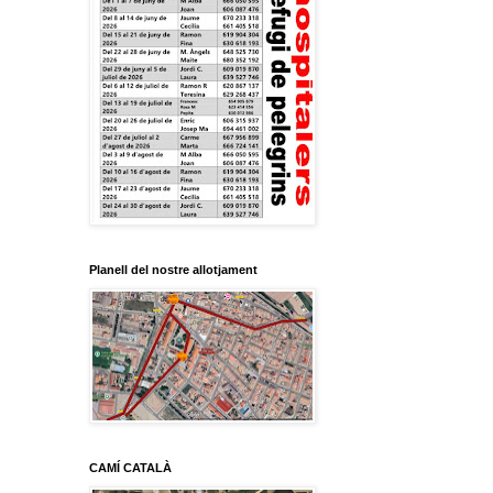
Planell del nostre allotjament
CAMÍ CATALÀ