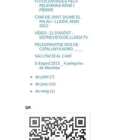
FOTOS ENVIADES PELS
PELEGRINS RENÉ I
PIERRE
CAMÍ DE SANT JAUME EL
PALAU - LLEIDA, MAIG
2012
VÍDEO - 21 D'AGOST -
ENTREVISTA DE LLEIDA TV
PELEGRINATGE DES DE
CATALUNYA NORD ... .....
SALUTACIÓ AL CAMÍ
5 d'agost 2013 _ 4 pelegrins
de Manresa
►
de juliol
(7)
►
de juny
(10)
►
de maig
(1)
QR