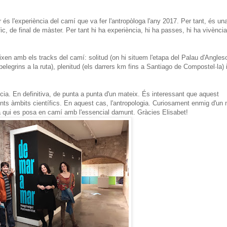
és l'experiència del camí que va fer l'antropòloga l'any 2017. Per tant, és un
fic, de final de màster. Per tant hi ha experiència, hi ha passes, hi ha vivència
xen amb els tracks del camí: solitud (on hi situem l'etapa del Palau d'Angleso
elegrins a la ruta), plenitud (els darrers km fins a Santiago de Compostel·la) 
ícia. En definitiva, de punta a punta d'un mateix. És interessant que aquest
erents àmbits científics. En aquest cas, l'antropologia. Curiosament enmig d'un
i ha qui es posa en camí amb l'essencial damunt. Gràcies Elisabet!