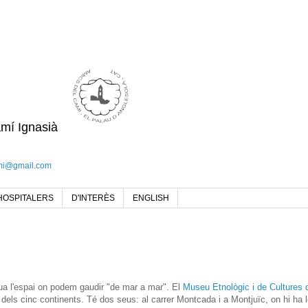
amí Ignasià
mi@gmail.com
HOSPITALERS
D'INTERÈS
ENGLISH
tua l'espai on podem gaudir "de mar a mar". El
Museu Etnològic i de Cultures 
 dels cinc continents. Té dos seus: al carrer Montcada i a Montjuïc, on hi ha 