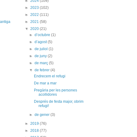
►
2024
(109)
►
2023
(102)
►
2022
(111)
►
2021
(58)
antiga
▼
2020
(21)
►
d’octubre
(1)
►
d’agost
(5)
►
de juliol
(1)
►
de juny
(2)
►
de març
(5)
▼
de febrer
(4)
Endrecem el refugi
De mar a mar
Pregària per les persones
acollidores
Després de festa major, obrim
refugi!
►
de gener
(3)
►
2019
(76)
►
2018
(77)