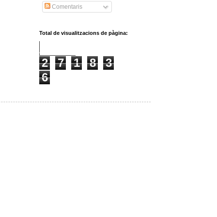
Comentaris
Total de visualitzacions de pàgina:
2
7
1
8
3
6