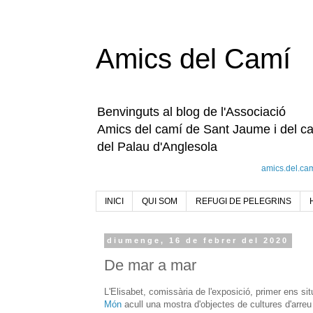
Amics del Camí
Benvinguts al blog de l'Associació
Amics del camí de Sant Jaume i del c
del Palau d'Anglesola
amics.del.ca
INICI
QUI SOM
REFUGI DE PELEGRINS
diumenge, 16 de febrer del 2020
De mar a mar
L'Elisabet, comissària de l'exposició, primer ens si
Món
acull una mostra d'objectes de cultures d'arreu