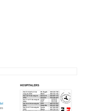
HOSPITALERS
del
les