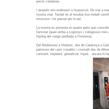
peces catalanes.
I després ens endinsem a l'exposició. De mar a mar 
mostra vital. També és el resultat d'un treball cientí
emocions i tot passat per la raó.
La mostra es presenta en quatre parts que coincidei
l'amistat (quan arriba a Logronyo i s'afegeixen més p
l'epíleg del viatge (arribada a Finisterra).
Del Mediterrani a l'Atlàntic, des de Catalunya a Gal
patrimoni del camí s'analitzi i s'estudiï des de dif
canviant, trepidant, globalitzat, líquid... encara h