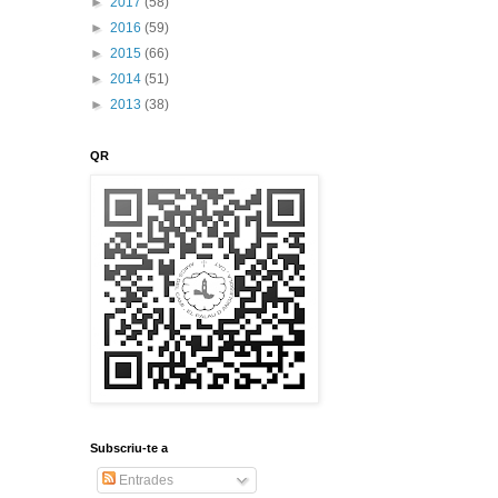
►
2017
(58)
►
2016
(59)
►
2015
(66)
►
2014
(51)
►
2013
(38)
QR
Subscriu-te a
Entrades