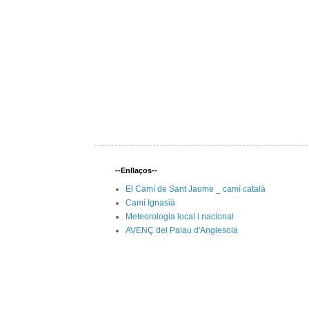
--Enllaços--
El Camí de Sant Jaume _ camí català
Camí Ignasià
Meteorologia local i nacional
AVENÇ del Palau d'Anglesola