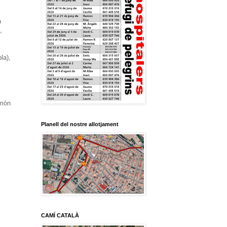
a
,
la),
i
 món
Planell del nostre allotjament
CAMÍ CATALÀ