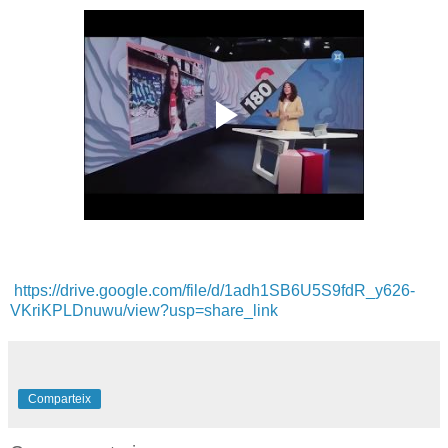
https://drive.google.com/file/d/1adh1SB6U5S9fdR_y626-
VKriKPLDnuwu/view?usp=share_link
Comparteix