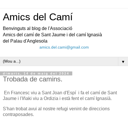
Amics del Camí
Benvinguts al blog de l'Associació
Amics del camí de Sant Jaume i del camí Ignasià
del Palau d'Anglesola
amics.del.cami@gmail.com
▼
dimarts, 14 de maig del 2024
Trobada de camins.
En Francesc viu a Sant Joan d'Espí i fa el camí de Sant
Jaume i l'Iñaki viu a Ordizia i està fent el camí Ignasià.
S'han trobat avui al nostre refugi venint de direccions
contraposades.