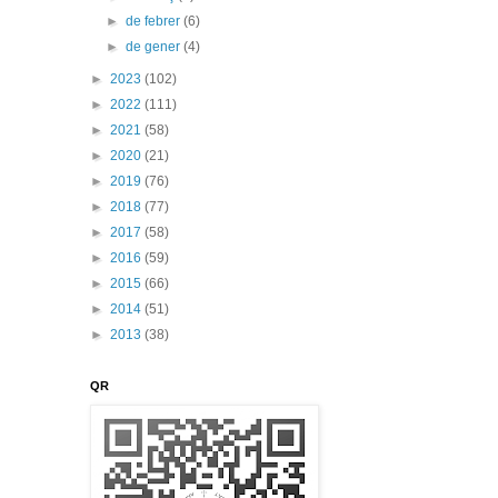
►
de febrer
(6)
►
de gener
(4)
►
2023
(102)
►
2022
(111)
►
2021
(58)
►
2020
(21)
►
2019
(76)
►
2018
(77)
►
2017
(58)
►
2016
(59)
►
2015
(66)
►
2014
(51)
►
2013
(38)
QR