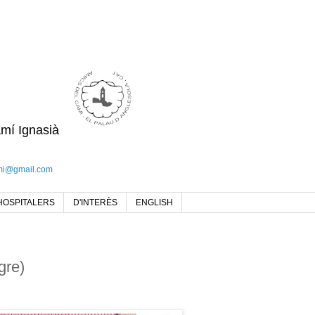
amí Ignasià
mi@gmail.com
HOSPITALERS
D'INTERÈS
ENGLISH
gre)