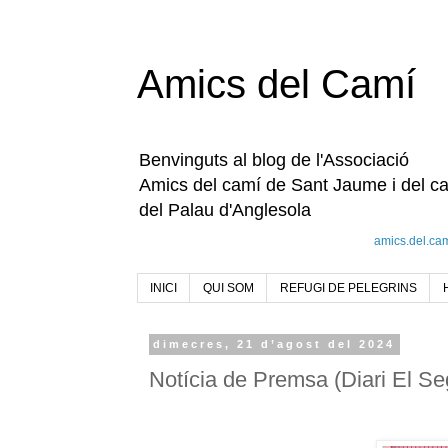
Amics del Camí
Benvinguts al blog de l'Associació
Amics del camí de Sant Jaume i del c
del Palau d'Anglesola
amics.del.ca
INICI
QUI SOM
REFUGI DE PELEGRINS
dimecres, 21 d’agost del 2024
Notícia de Premsa (Diari El Se