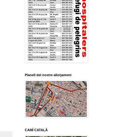
Planell del nostre allotjament
CAMÍ CATALÀ