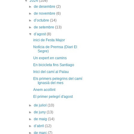
▼
2024
(109)
►
de desembre
(2)
►
de novembre
(6)
►
d’octubre
(14)
►
de setembre
(13)
▼
d’agost
(8)
inici de Festa Major
Notícia de Premsa (Diari El
Segre)
Un expert en camins
En bicicleta fins Santiago
Inici del camí al Palau
Els primers pelegrins del camí
Ignasià del mes
Anem acollint
El primer pelegrí d'agost
►
de juliol
(10)
►
de juny
(13)
►
de maig
(14)
►
d’abril
(12)
►
de març
(7)