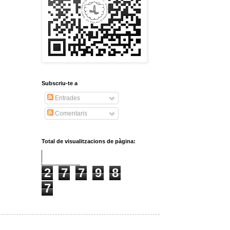
Subscriu-te a
Entrades
Comentaris
Total de visualitzacions de pàgina:
2
7
7
9
8
7